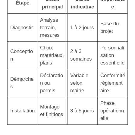
Étape
principal
indicative
e
Analyse
Base du
Diagnostic
terrain,
1 à 2 jours
projet
mesures
Choix
Personnali
Conceptio
2 à 3
matériaux,
sation
n
semaines
plans
essentielle
Déclaratio
Variable
Conformité
Démarche
n ou
selon
réglement
s
permis
mairie
aire
Phase
Montage
Installation
3 à 5 jours
opérationn
et finitions
elle