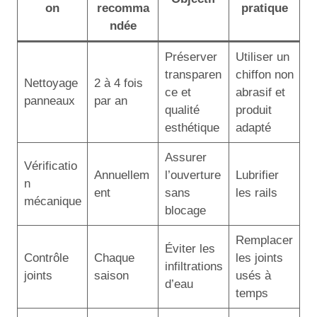
on
recomma
pratique
ndée
Préserver
Utiliser un
transparen
chiffon non
Nettoyage
2 à 4 fois
ce et
abrasif et
panneaux
par an
qualité
produit
esthétique
adapté
Assurer
Vérificatio
Annuellem
l’ouverture
Lubrifier
n
ent
sans
les rails
mécanique
blocage
Remplacer
Éviter les
Contrôle
Chaque
les joints
infiltrations
joints
saison
usés à
d’eau
temps