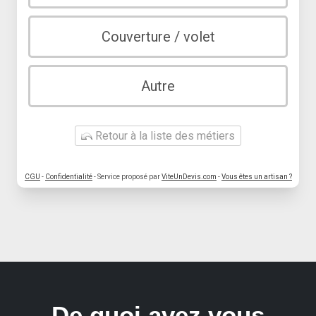
Couverture / volet
Autre
Retour à la liste des métiers
CGU
-
Confidentialité
- Service proposé par
ViteUnDevis.com
-
Vous êtes un artisan ?
De quoi avez vous