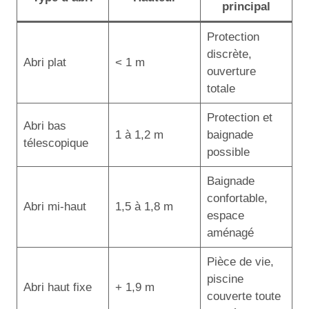
principal
Protection
discrète,
Abri plat
< 1 m
ouverture
totale
Protection et
Abri bas
1 à 1,2 m
baignade
télescopique
possible
Baignade
confortable,
Abri mi-haut
1,5 à 1,8 m
espace
aménagé
Pièce de vie,
piscine
Abri haut fixe
+ 1,9 m
couverte toute