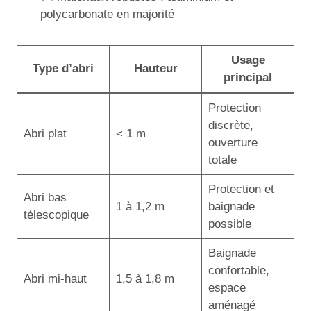
polycarbonate en majorité
Usage
Type d’abri
Hauteur
principal
Protection
discrète,
Abri plat
< 1 m
ouverture
totale
Protection et
Abri bas
1 à 1,2 m
baignade
télescopique
possible
Baignade
confortable,
Abri mi-haut
1,5 à 1,8 m
espace
aménagé