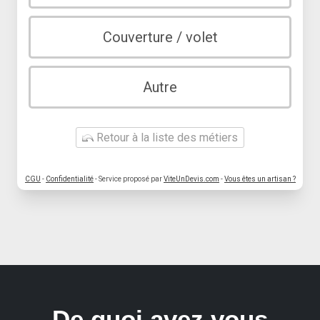
Couverture / volet
Autre
Retour à la liste des métiers
CGU
-
Confidentialité
- Service proposé par
ViteUnDevis.com
-
Vous êtes un artisan ?
De quoi avez vous