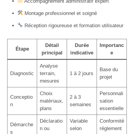
Accompagnement administratif expert
Montage professionnel et soigné
Réception rigoureuse et formation utilisateur
Détail
Durée
Importanc
Étape
principal
indicative
e
Analyse
Base du
Diagnostic
terrain,
1 à 2 jours
projet
mesures
Choix
Personnali
Conceptio
2 à 3
matériaux,
sation
n
semaines
plans
essentielle
Déclaratio
Variable
Conformité
Démarche
n ou
selon
réglement
s