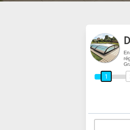
D
En
rég
Gr
1