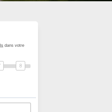
ls
dans votre
7
8