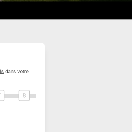
ls
dans votre
7
8