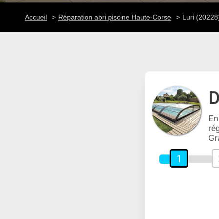
Accueil
Réparation abri piscine Haute-Corse
Luri (20228
D
En
rég
Gr
1