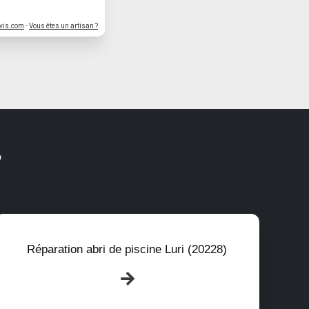
vis.com
-
Vous êtes un artisan ?
?
Réparation abri de piscine Luri (20228)