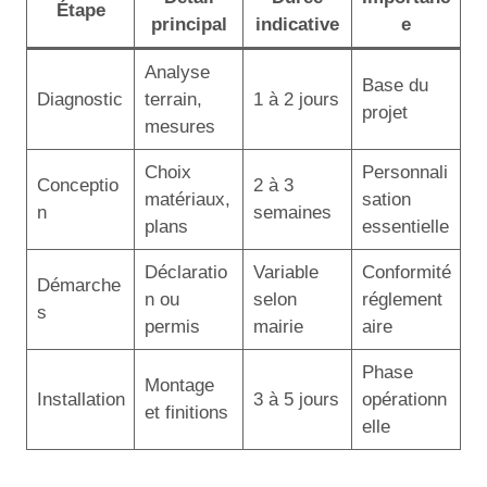
Étape
principal
indicative
e
Analyse
Base du
Diagnostic
terrain,
1 à 2 jours
projet
mesures
Choix
Personnali
Conceptio
2 à 3
matériaux,
sation
n
semaines
plans
essentielle
Déclaratio
Variable
Conformité
Démarche
n ou
selon
réglement
s
permis
mairie
aire
Phase
Montage
Installation
3 à 5 jours
opérationn
et finitions
elle