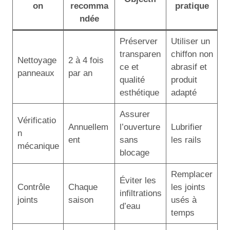
on
recomma
pratique
ndée
Préserver
Utiliser un
transparen
chiffon non
Nettoyage
2 à 4 fois
ce et
abrasif et
panneaux
par an
qualité
produit
esthétique
adapté
Assurer
Vérificatio
Annuellem
l’ouverture
Lubrifier
n
ent
sans
les rails
mécanique
blocage
Remplacer
Éviter les
Contrôle
Chaque
les joints
infiltrations
joints
saison
usés à
d’eau
temps