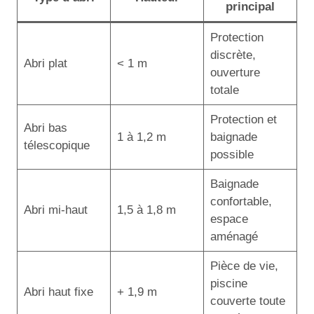
principal
Protection
discrète,
Abri plat
< 1 m
ouverture
totale
Protection et
Abri bas
1 à 1,2 m
baignade
télescopique
possible
Baignade
confortable,
Abri mi-haut
1,5 à 1,8 m
espace
aménagé
Pièce de vie,
piscine
Abri haut fixe
+ 1,9 m
couverte toute