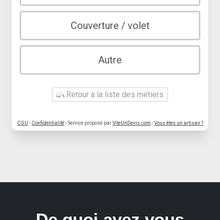
Couverture / volet
Autre
Retour à la liste des métiers
CGU
-
Confidentialité
- Service proposé par
ViteUnDevis.com
-
Vous êtes un artisan ?
De quoi avez vous