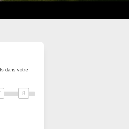
ls
dans votre
7
8