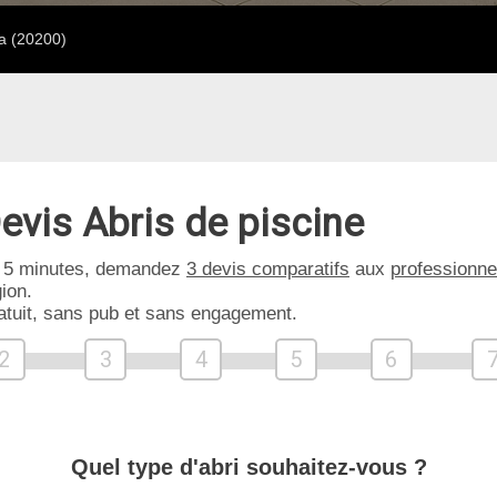
a (20200)
evis Abris de piscine
 5 minutes, demandez
3 devis comparatifs
aux
professionne
ion.
atuit, sans pub et sans engagement.
2
3
4
5
6
Quel type d'abri souhaitez-vous ?