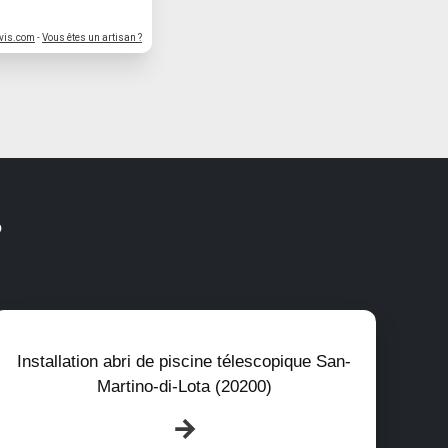
vis.com
-
Vous êtes un artisan ?
?
Installation abri de piscine télescopique San-
Martino-di-Lota (20200)