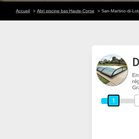
Accueil
Abri piscine bas Haute-Corse
San-Martino-di-Lot
D
En
rég
Gr
1