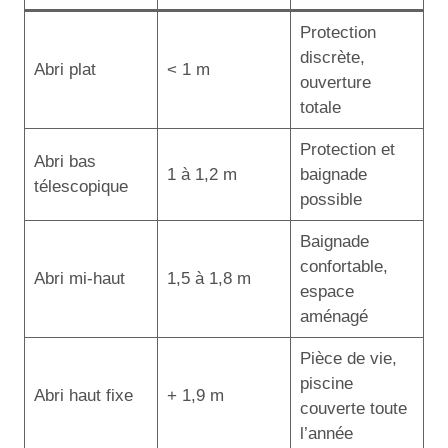
Protection
discrète,
Abri plat
< 1 m
ouverture
totale
Protection et
Abri bas
1 à 1,2 m
baignade
télescopique
possible
Baignade
confortable,
Abri mi-haut
1,5 à 1,8 m
espace
aménagé
Pièce de vie,
piscine
Abri haut fixe
+ 1,9 m
couverte toute
l’année