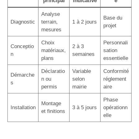
principal
indicative
e
Analyse
Base du
Diagnostic
terrain,
1 à 2 jours
projet
mesures
Choix
Personnali
Conceptio
2 à 3
matériaux,
sation
n
semaines
plans
essentielle
Déclaratio
Variable
Conformité
Démarche
n ou
selon
réglement
s
permis
mairie
aire
Phase
Montage
Installation
3 à 5 jours
opérationn
et finitions
elle