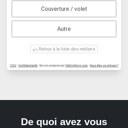
Couverture / volet
Autre
Retour à la liste des métiers
CGU
-
Confidentialité
- Service proposé par
ViteUnDevis.com
-
Vous êtes un artisan ?
De quoi avez vous