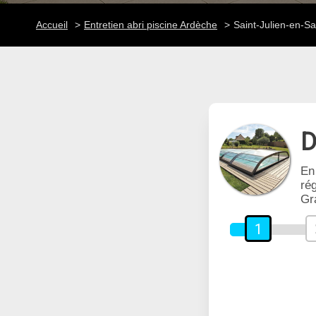
Accueil
Entretien abri piscine Ardèche
Saint-Julien-en-Sa
D
En
rég
Gr
1