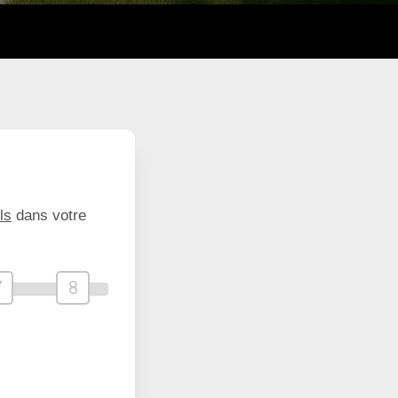
ls
dans votre
7
8