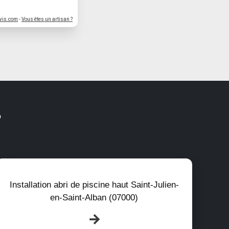
vis.com
-
Vous êtes un artisan ?
?
Installation abri de piscine haut Saint-Julien-
en-Saint-Alban (07000)