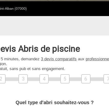
int-Alban (07000)
evis Abris de piscine
 5 minutes, demandez
3 devis comparatifs
aux
professionne
ion.
atuit, sans pub et sans engagement.
2
3
4
5
6
Quel type d'abri souhaitez-vous ?