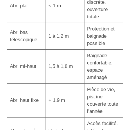
discrète,
Abri plat
< 1 m
ouverture
totale
Protection et
Abri bas
1 à 1,2 m
baignade
télescopique
possible
Baignade
confortable,
Abri mi-haut
1,5 à 1,8 m
espace
aménagé
Pièce de vie,
piscine
Abri haut fixe
+ 1,9 m
couverte toute
l’année
Accès facilité,