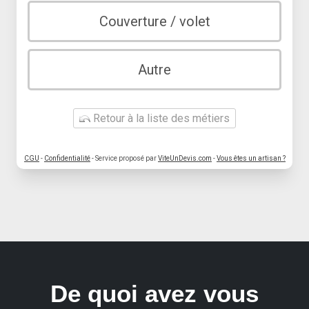
Couverture / volet
Autre
Retour à la liste des métiers
CGU
-
Confidentialité
- Service proposé par
ViteUnDevis.com
-
Vous êtes un artisan ?
De quoi avez vous