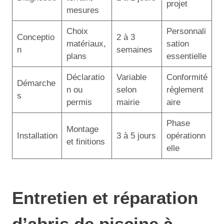
projet
mesures
Choix
Personnali
Conceptio
2 à 3
matériaux,
sation
n
semaines
plans
essentielle
Déclaratio
Variable
Conformité
Démarche
n ou
selon
réglement
s
permis
mairie
aire
Phase
Montage
Installation
3 à 5 jours
opérationn
et finitions
elle
Entretien et réparation
d’abris de piscine à