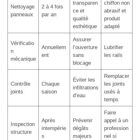
transparen
chiffon non
Nettoyage
2 à 4 fois
ce et
abrasif et
panneaux
par an
qualité
produit
esthétique
adapté
Assurer
Vérificatio
Annuellem
l’ouverture
Lubrifier
n
ent
sans
les rails
mécanique
blocage
Remplacer
Éviter les
Contrôle
Chaque
les joints
infiltrations
joints
saison
usés à
d’eau
temps
Faire
Après
Prévenir
appel à un
Inspection
intempérie
dégâts
profession
structure
s
majeurs
nel si