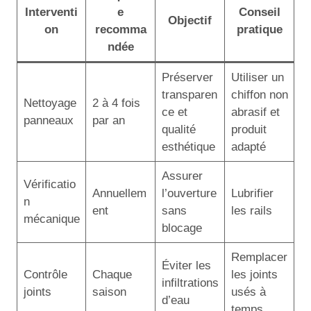
Interventi
e
Conseil
Objectif
on
recomma
pratique
ndée
Préserver
Utiliser un
transparen
chiffon non
Nettoyage
2 à 4 fois
ce et
abrasif et
panneaux
par an
qualité
produit
esthétique
adapté
Assurer
Vérificatio
Annuellem
l’ouverture
Lubrifier
n
ent
sans
les rails
mécanique
blocage
Remplacer
Éviter les
Contrôle
Chaque
les joints
infiltrations
joints
saison
usés à
d’eau
temps