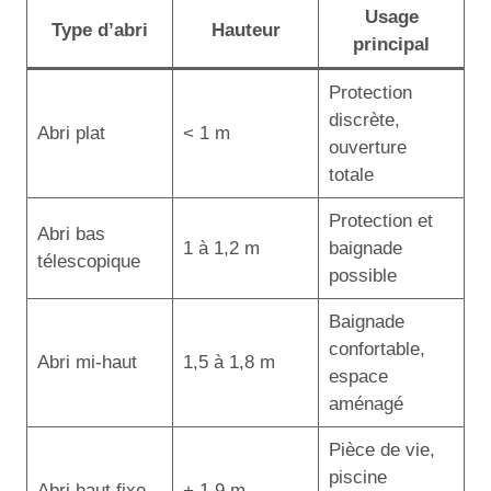
Usage
Type d’abri
Hauteur
principal
Protection
discrète,
Abri plat
< 1 m
ouverture
totale
Protection et
Abri bas
1 à 1,2 m
baignade
télescopique
possible
Baignade
confortable,
Abri mi-haut
1,5 à 1,8 m
espace
aménagé
Pièce de vie,
piscine
Abri haut fixe
+ 1,9 m