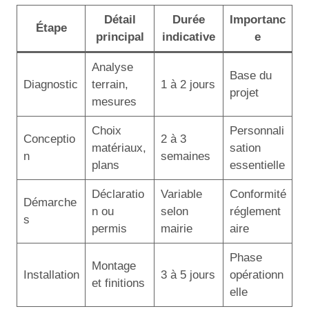
Détail
Durée
Importanc
Étape
principal
indicative
e
Analyse
Base du
Diagnostic
terrain,
1 à 2 jours
projet
mesures
Choix
Personnali
Conceptio
2 à 3
matériaux,
sation
n
semaines
plans
essentielle
Déclaratio
Variable
Conformité
Démarche
n ou
selon
réglement
s
permis
mairie
aire
Phase
Montage
Installation
3 à 5 jours
opérationn
et finitions
elle