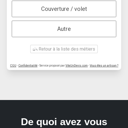
Couverture / volet
Autre
Retour à la liste des métiers
CGU
-
Confidentialité
- Service proposé par
ViteUnDevis.com
-
Vous êtes un artisan ?
De quoi avez vous