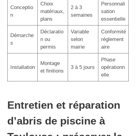
Choix
Personnali
Conceptio
2 à 3
matériaux,
sation
n
semaines
plans
essentielle
Déclaratio
Variable
Conformité
Démarche
n ou
selon
réglement
s
permis
mairie
aire
Phase
Montage
Installation
3 à 5 jours
opérationn
et finitions
elle
Entretien et réparation
d’abris de piscine à