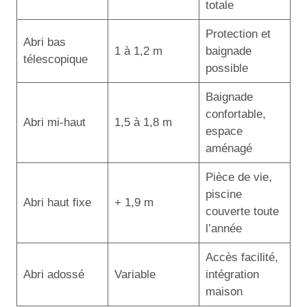
totale
Protection et
Abri bas
1 à 1,2 m
baignade
télescopique
possible
Baignade
confortable,
Abri mi-haut
1,5 à 1,8 m
espace
aménagé
Pièce de vie,
piscine
Abri haut fixe
+ 1,9 m
couverte toute
l’année
Accès facilité,
Abri adossé
Variable
intégration
maison