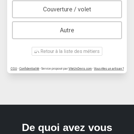
Couverture / volet
Autre
Retour à la liste des métiers
CGU
-
Confidentialité
- Service proposé par
ViteUnDevis.com
-
Vous êtes un artisan ?
De quoi avez vous