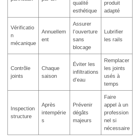
qualité
produit
esthétique
adapté
Assurer
Vérificatio
Annuellem
l’ouverture
Lubrifier
n
ent
sans
les rails
mécanique
blocage
Remplacer
Éviter les
Contrôle
Chaque
les joints
infiltrations
joints
saison
usés à
d’eau
temps
Faire
Après
Prévenir
appel à un
Inspection
intempérie
dégâts
profession
structure
s
majeurs
nel si
nécessaire