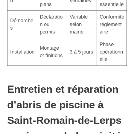
n
semaines
plans
essentielle
Déclaratio
Variable
Conformité
Démarche
n ou
selon
réglement
s
permis
mairie
aire
Phase
Montage
Installation
3 à 5 jours
opérationn
et finitions
elle
Entretien et réparation
d’abris de piscine à
Saint-Romain-de-Lerps