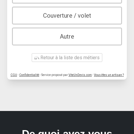
Couverture / volet
Autre
Retour à la liste des métiers
CGU
-
Confidentialité
- Service proposé par
ViteUnDevis.com
-
Vous êtes un artisan ?
De quoi avez vous