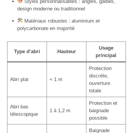
Styles personnalisables : angles, galbés,
design moderne ou traditionnel
Matériaux robustes : aluminium et
polycarbonate en majorité
Usage
Type d’abri
Hauteur
principal
Protection
discrète,
Abri plat
< 1 m
ouverture
totale
Protection et
Abri bas
1 à 1,2 m
baignade
télescopique
possible
Baignade