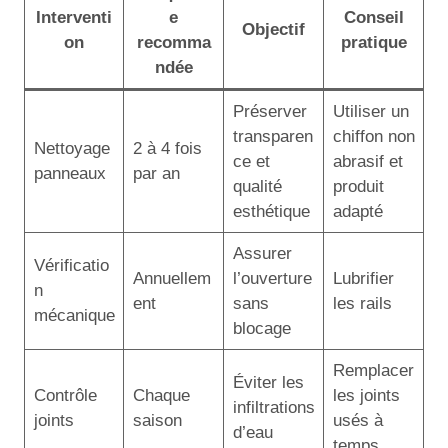
Interventi
e
Conseil
Objectif
on
recomma
pratique
ndée
Préserver
Utiliser un
transparen
chiffon non
Nettoyage
2 à 4 fois
ce et
abrasif et
panneaux
par an
qualité
produit
esthétique
adapté
Assurer
Vérificatio
Annuellem
l’ouverture
Lubrifier
n
ent
sans
les rails
mécanique
blocage
Remplacer
Éviter les
Contrôle
Chaque
les joints
infiltrations
joints
saison
usés à
d’eau
temps