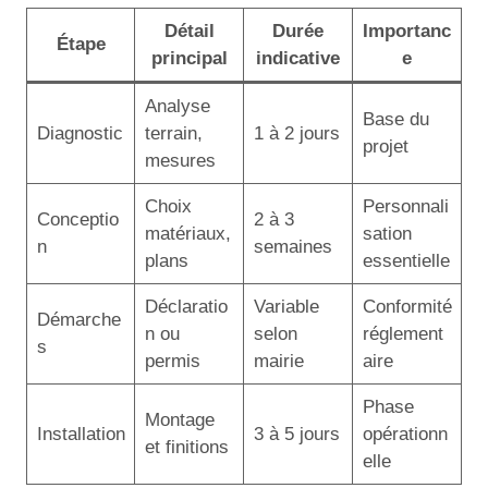
Détail
Durée
Importanc
Étape
principal
indicative
e
Analyse
Base du
Diagnostic
terrain,
1 à 2 jours
projet
mesures
Choix
Personnali
Conceptio
2 à 3
matériaux,
sation
n
semaines
plans
essentielle
Déclaratio
Variable
Conformité
Démarche
n ou
selon
réglement
s
permis
mairie
aire
Phase
Montage
Installation
3 à 5 jours
opérationn
et finitions
elle