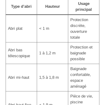
Usage
Type d’abri
Hauteur
principal
Protection
discrète,
Abri plat
< 1 m
ouverture
totale
Protection et
Abri bas
1 à 1,2 m
baignade
télescopique
possible
Baignade
confortable,
Abri mi-haut
1,5 à 1,8 m
espace
aménagé
Pièce de vie,
piscine
Abri haut fixe
+ 1,9 m