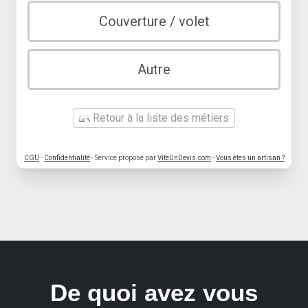
Couverture / volet
Autre
Retour à la liste des métiers
CGU
-
Confidentialité
- Service proposé par
ViteUnDevis.com
-
Vous êtes un artisan ?
De quoi avez vous