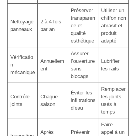
Préserver
Utiliser un
transparen
chiffon non
Nettoyage
2 à 4 fois
ce et
abrasif et
panneaux
par an
qualité
produit
esthétique
adapté
Assurer
Vérificatio
Annuellem
l’ouverture
Lubrifier
n
ent
sans
les rails
mécanique
blocage
Remplacer
Éviter les
Contrôle
Chaque
les joints
infiltrations
joints
saison
usés à
d’eau
temps
Faire
Après
Prévenir
appel à un
Inspection