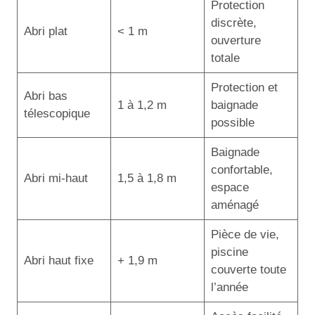
Protection
discrète,
Abri plat
< 1 m
ouverture
totale
Protection et
Abri bas
1 à 1,2 m
baignade
télescopique
possible
Baignade
confortable,
Abri mi-haut
1,5 à 1,8 m
espace
aménagé
Pièce de vie,
piscine
Abri haut fixe
+ 1,9 m
couverte toute
l’année