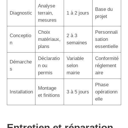
Analyse
Base du
Diagnostic
terrain,
1 à 2 jours
projet
mesures
Choix
Personnali
Conceptio
2 à 3
matériaux,
sation
n
semaines
plans
essentielle
Déclaratio
Variable
Conformité
Démarche
n ou
selon
réglement
s
permis
mairie
aire
Phase
Montage
Installation
3 à 5 jours
opérationn
et finitions
elle
Entretien et réparation