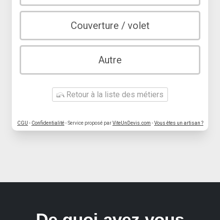
Couverture / volet
Autre
Retour à la liste des métiers
CGU
-
Confidentialité
- Service proposé par
ViteUnDevis.com
-
Vous êtes un artisan ?
De quoi avez vous