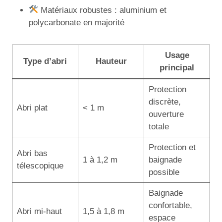
Matériaux robustes : aluminium et
polycarbonate en majorité
Usage
Type d’abri
Hauteur
principal
Protection
discrète,
Abri plat
< 1 m
ouverture
totale
Protection et
Abri bas
1 à 1,2 m
baignade
télescopique
possible
Baignade
confortable,
Abri mi-haut
1,5 à 1,8 m
espace