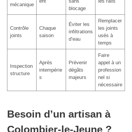
ent
sans
les rails
mécanique
blocage
Remplacer
Éviter les
Contrôle
Chaque
les joints
infiltrations
joints
saison
usés à
d’eau
temps
Faire
Après
Prévenir
appel à un
Inspection
intempérie
dégâts
profession
structure
s
majeurs
nel si
nécessaire
Besoin d’un artisan à
Colombier-le-Jeune ?