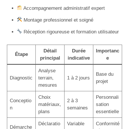
Accompagnement administratif expert
Montage professionnel et soigné
Réception rigoureuse et formation utilisateur
Détail
Durée
Importanc
Étape
principal
indicative
e
Analyse
Base du
Diagnostic
terrain,
1 à 2 jours
projet
mesures
Choix
Personnali
Conceptio
2 à 3
matériaux,
sation
n
semaines
plans
essentielle
Déclaratio
Variable
Conformité
Démarche