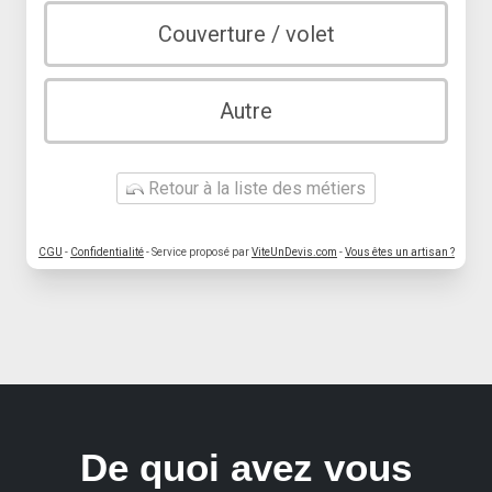
Couverture / volet
Autre
Retour à la liste des métiers
CGU
-
Confidentialité
- Service proposé par
ViteUnDevis.com
-
Vous êtes un artisan ?
De quoi avez vous