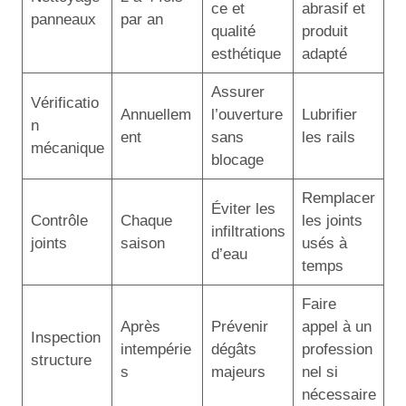
ce et
abrasif et
panneaux
par an
qualité
produit
esthétique
adapté
Assurer
Vérificatio
Annuellem
l’ouverture
Lubrifier
n
ent
sans
les rails
mécanique
blocage
Remplacer
Éviter les
Contrôle
Chaque
les joints
infiltrations
joints
saison
usés à
d’eau
temps
Faire
Après
Prévenir
appel à un
Inspection
intempérie
dégâts
profession
structure
s
majeurs
nel si
nécessaire