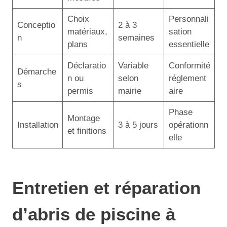
Choix
Personnali
Conceptio
2 à 3
matériaux,
sation
n
semaines
plans
essentielle
Déclaratio
Variable
Conformité
Démarche
n ou
selon
réglement
s
permis
mairie
aire
Phase
Montage
Installation
3 à 5 jours
opérationn
et finitions
elle
Entretien et réparation
d’abris de piscine à