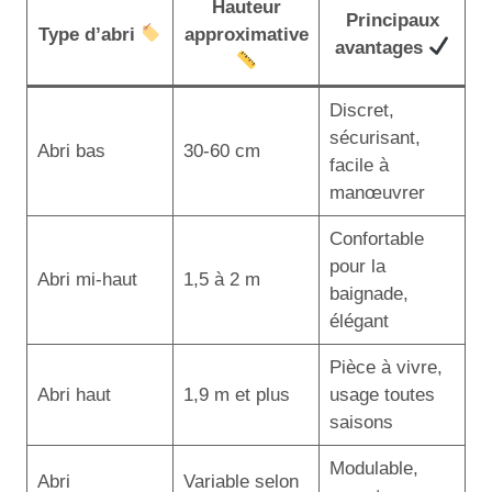
Hauteur
Principaux
Type d’abri
approximative
avantages
Discret,
sécurisant,
Abri bas
30-60 cm
facile à
manœuvrer
Confortable
pour la
Abri mi-haut
1,5 à 2 m
baignade,
élégant
Pièce à vivre,
Abri haut
1,9 m et plus
usage toutes
saisons
Modulable,
Abri
Variable selon