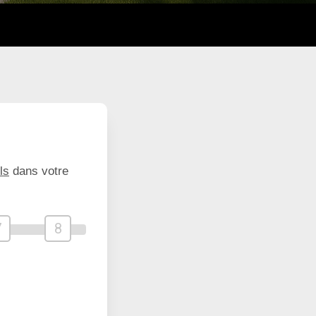
ls
dans votre
7
8