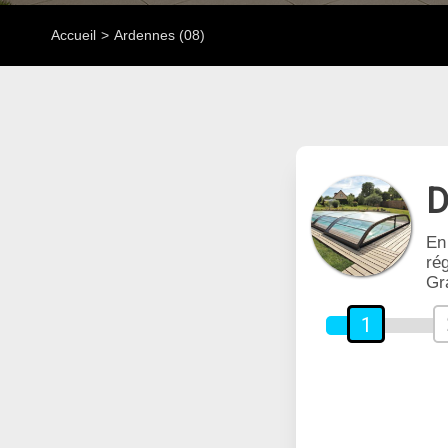
Accueil
Ardennes (08)
D
En
rég
Gr
1