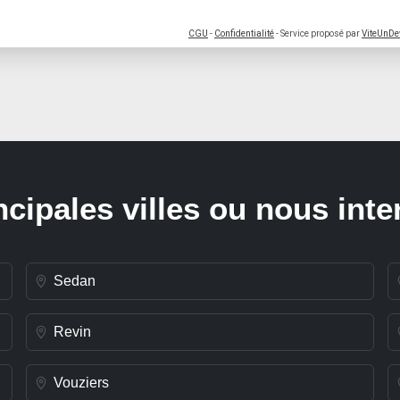
CGU
-
Confidentialité
- Service proposé par
ViteUnDe
ncipales villes ou nous int
Sedan
Revin
Vouziers