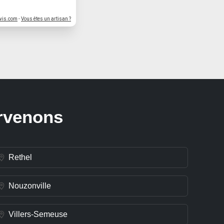
vis.com
-
Vous êtes un artisan ?
ervenons
Rethel
Nouzonville
Villers-Semeuse